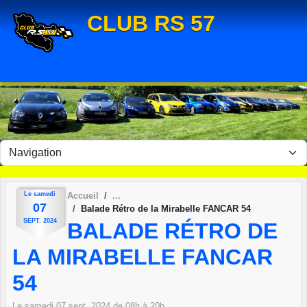
Panneau de gestion des cookies
CLUB RS 57
Le
samedi
Accueil
07
Balade Rétro de la Mirabelle FANCAR 54
SEPT.
2024
BALADE RÉTRO DE
LA MIRABELLE FANCAR
54
Le
samedi
07
sept.
2024
de 08h à 20h