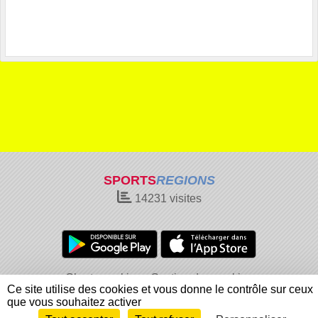
SPORTS
REGIONS
14231
visites
Charte cookies
Gestion des cookies
Ce site utilise des cookies et vous donne le contrôle sur ceux
Informations légales
Signaler un contenu inapproprié
que vous souhaitez activer