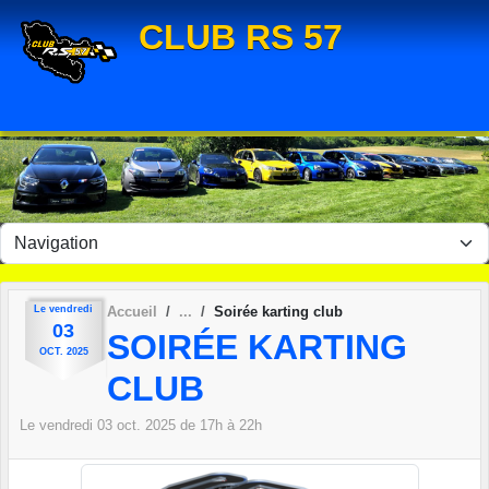
Panneau de gestion des cookies
CLUB RS 57
Le
vendredi
Accueil
Soirée karting club
03
SOIRÉE KARTING
OCT.
2025
CLUB
Le
vendredi
03
oct.
2025
de 17h à 22h