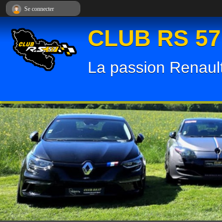
Panneau de gestion des cookies
Se connecter
CLUB RS 57
La passion Renault